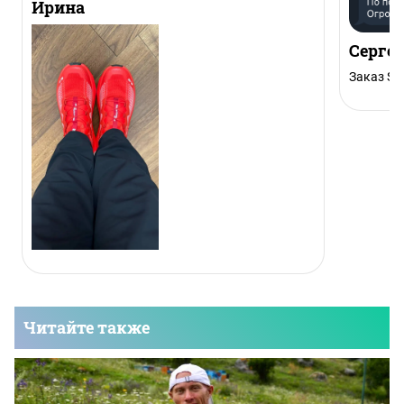
Ирина
Серге
Заказ Sal
Читайте также