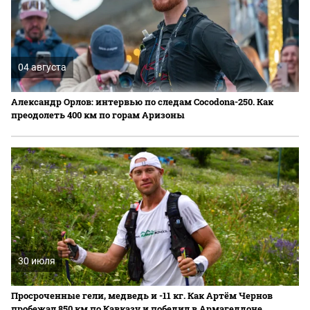
04 августа
Александр Орлов: интервью по следам Cocodona-250. Как
преодолеть 400 км по горам Аризоны
30 июля
Просроченные гели, медведь и -11 кг. Как Артём Чернов
пробежал 850 км по Кавказу и победил в Армагеддоне