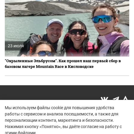
23 июля
"Окрыленные Эльбрусом". Как прошел наш первый сбор в
базовом лагере Mountain Race в Кисловодске
Мы используем файлы cookie для повышения удобства
работы с сервисом и анализа посещаемости, а также для
Политика конфиденциальности
персонализации контента, маркетинга и безопасности.
© 2015–2026 mountain-race.ru
Нажимая кнопку «Понятно», вы даёте согласие на работу с
Полное или частичное копирование материалов сайта «mountain-race.ru»
этими файлами.
разрешено только при обязательном указании источника и прямой