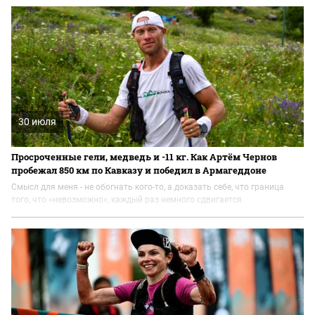
30 июля
Просроченные гели, медведь и -11 кг. Как Артём Чернов
пробежал 850 км по Кавказу и победил в Армагеддоне
Смысл для меня - не обогнать кого-то, а доказать себе, что граница
того, что «невозможно», каждый раз немного сдвигается.