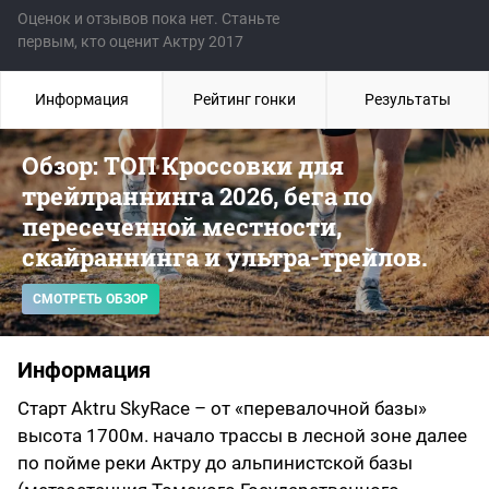
Оценок и отзывов пока нет. Станьте
первым, кто оценит Актру 2017
Информация
Рейтинг гонки
Результаты
Обзор: ТОП Кроссовки для
трейлраннинга 2026, бега по
пересеченной местности,
скайраннинга и ультра-трейлов.
СМОТРЕТЬ ОБЗОР
Информация
Старт Aktru SkyRace – от «перевалочной базы»
высота 1700м. начало трассы в лесной зоне далее
по пойме реки Актру до альпинистской базы