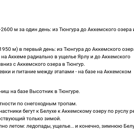
+2600 м за один день: из Тюнгура до Аккемского озера 
(+1950 м) в первый день: из Тюнгура до Аккемского озера
ы на Аккеме радиально в ущелье Ярлу и до Аккемского
: вниз с Аккемского озера в Тюнгур.
вки и питание между этапами - на базе на Аккемском
финиш на базе Высотник в Тюнгуре.
тности по снегоходным тропам.
частники бегут к Белухе к Аккемскому озеру по руслу р
ествующий только зимой.
пно летом: ледопады, ущелье... и конечно, зимнюю Белу