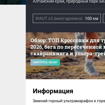
Алтайский край, природный парк Бе
WAUT x3 (многодневка)
100 км
Обзор: ТОП Кроссовки для 
2026, бега по пересеченной
скайраннинга и ультра-тре
СМОТРЕТЬ ОБЗОР
Информация
Зимний горный ультрамарафон к горе 