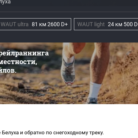
луха
WAUT ultra
81 км 2600 D+
WAUT light
24 км 500 
трейлраннинга
 местности,
йлов.
Белуха и обратно по снегоходному треку.