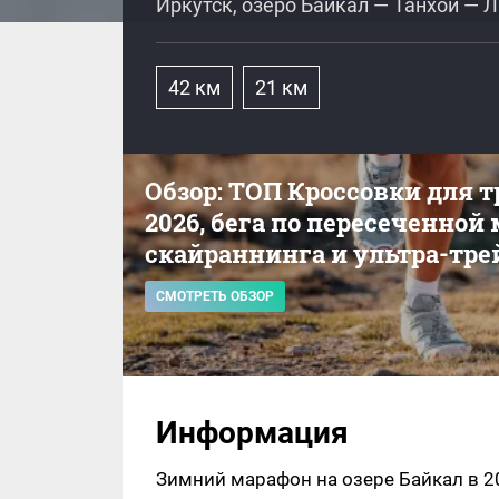
Иркутск, озеро Байкал — Танхой — 
42 км
21 км
Обзор: ТОП Кроссовки для 
2026, бега по пересеченной
скайраннинга и ультра-тре
СМОТРЕТЬ ОБЗОР
Информация
Зимний марафон на озере Байкал в 20