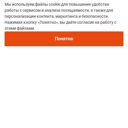
Мы используем файлы cookie для повышения удобства
дождался, хотя явно прибежал не первый.
работы с сервисом и анализа посещаемости, а также для
Преимущества:
Первый раз бежал по ночному лесу,
персонализации контента, маркетинга и безопасности.
это было круто
Нажимая кнопку «Понятно», вы даёте согласие на работу с
Рекомендуем
этими файлами.
Недостатки:
ужасная организация
Непромокаемые кроссовки для бега зимой и
трейлраннинга 2026. Для города и
Понятно
бездорожья - с мембраной и шипами
Все гонки
Beast Run
Политика конфиденциальности
© 2015–2026 mountain-race.ru
Полное или частичное копирование материалов сайта «mountain-race.ru»
разрешено только при обязательном указании источника и прямой