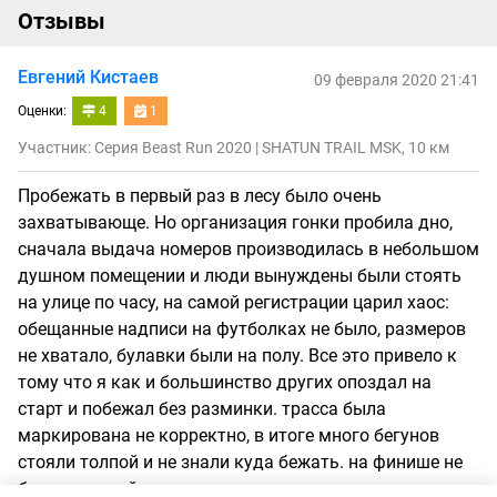
Отзывы
Евгений Кистаев
09 февраля 2020 21:41
Оценки:
4
1
Участник: Серия Beast Run 2020 | SHATUN TRAIL MSK, 10 км
Пробежать в первый раз в лесу было очень
захватывающе. Но организация гонки пробила дно,
сначала выдача номеров производилась в небольшом
душном помещении и люди вынуждены были стоять
на улице по часу, на самой регистрации царил хаос:
обещанные надписи на футболках не было, размеров
не хватало, булавки были на полу. Все это привело к
тому что я как и большинство других опоздал на
старт и побежал без разминки. трасса была
маркирована не корректно, в итоге много бегунов
стояли толпой и не знали куда бежать. на финише не
было медалей, пришлось их искать, плова я так не