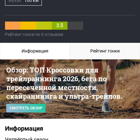
Мухах
100 км
3.5
Рейтинг гонки по 6 отзывам
Информация
Рейтинг гонки
Обзор: ТОП Кроссовки для
трейлраннинга 2026, бега по
пересеченной местности,
скайраннинга и ультра-трейлов.
СМОТРЕТЬ ОБЗОР
Информация
Четвёртый сезон...