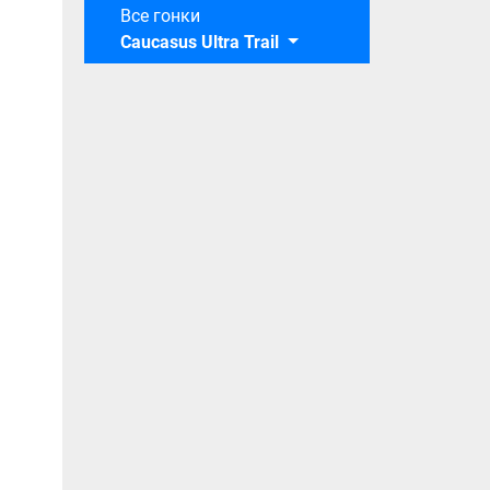
Все гонки
Caucasus Ultra Trail