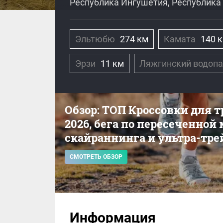
Республика Ингушетия, Республика 
Эльтюбю
274 км
Камата
140 
Эрзи
11 км
Ляжгинский водоп
Обзор: ТОП Кроссовки для 
2026, бега по пересеченной
скайраннинга и ультра-тре
СМОТРЕТЬ ОБЗОР
Информация