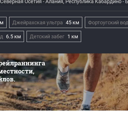
Северная Осетия - Алания, Республика Кабардино - 
км
Джейрахская ультра
45 км
Фортоугский во
ад
6.5 км
Детский забег
1 км
трейлраннинга
 местности,
йлов.