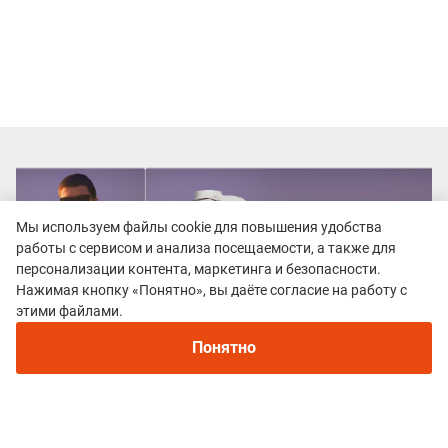
Мы используем файлы cookie для повышения удобства
работы с сервисом и анализа посещаемости, а также для
персонализации контента, маркетинга и безопасности.
Нажимая кнопку «Понятно», вы даёте согласие на работу с
Рекомендуем
этими файлами.
Непромокаемые кроссовки для бега зимой и
трейлраннинга 2026. Для города и
Понятно
бездорожья - с мембраной и шипами
Все гонки
Бравый гомер