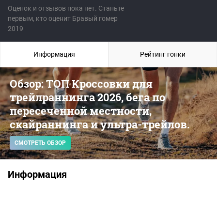
Оценок и отзывов пока нет. Станьте
первым, кто оценит Бравый гомер
2019
Информация
Рейтинг гонки
Обзор: ТОП Кроссовки для
трейлраннинга 2026, бега по
пересеченной местности,
скайраннинга и ультра-трейлов.
СМОТРЕТЬ ОБЗОР
Информация