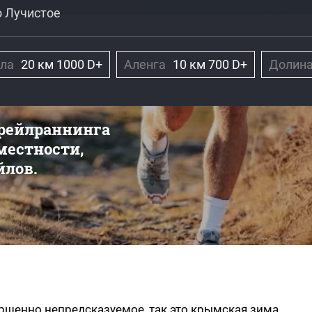
о Лучистое
ла
20 км 1000 D+
Аленга
10 км 700 D+
Долин
трейлраннинга
 местности,
йлов.
ершенно непредсказуемое, так это крымская зима.