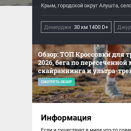
Крым, городской округ Алушта, сел
Демерджи
30 км 1400 D+
Джур
Обзор: ТОП Кроссовки для 
2026, бега по пересеченной
скайраннинга и ультра-тре
СМОТРЕТЬ ОБЗОР
Информация
Если и существует в мире что-то сов