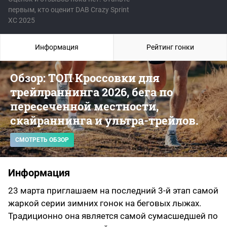
первым, кто оценит DAB Crazy Sprint
XC 2025
Информация
Рейтинг гонки
Обзор: ТОП Кроссовки для
трейлраннинга 2026, бега по
пересеченной местности,
скайраннинга и ультра-трейлов.
СМОТРЕТЬ ОБЗОР
Информация
23 марта приглашаем на последний 3-й этап самой
жаркой серии зимних гонок на беговых лыжах.
Традиционно она является самой сумасшедшей по