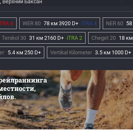
, Верхний Баксан
iTRA 6
WER 80
78 км 3920 D+
iTRA 4
NER 60
58
Terskol 30
31 км 2160 D+
iTRA 2
Cheget 20
18 км
ег
5.4 км 250 D+
Vertikal Kilometer
3.5 км 1000 D+
трейлраннинга
 местности,
йлов.