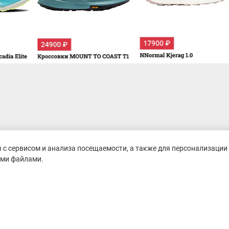
с сервисом и анализа посещаемости, а также для персонализации 
ими файлами.
untain-race.ru» разрешено
сылки на исходный