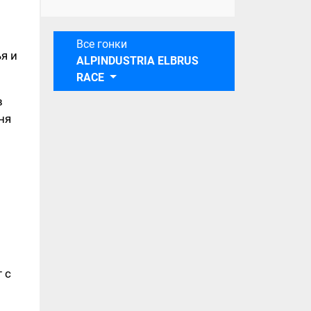
Все гонки
я и
ALPINDUSTRIA ELBRUS
RACE
в
ня
 с