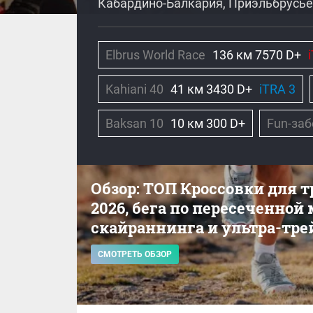
Кабардино-Балкария, Приэльбрусье
Elbrus World Race
136 км 7570 D+
Kahiani 40
41 км 3430 D+
iTRA 3
Baksan 10
10 км 300 D+
Fun-заб
Обзор: ТОП Кроссовки для 
2026, бега по пересеченной
скайраннинга и ультра-тре
СМОТРЕТЬ ОБЗОР