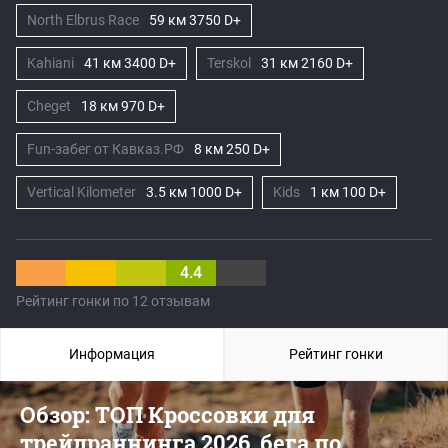
North Elbrus Race
59 км 3750 D+
Kahiani
41 км 3400 D+
Terskol
31 км 2160 D+
Cheget
18 км 970 D+
Fun-забег от Кавказ.РФ
8 км 250 D+
Vertical Kilometer
3.5 км 1000 D+
Kids
1 км 100 D+
4.4
Рейтинг гонки по 12 отзывам
Информация
Рейтинг гонки
Обзор: ТОП Кроссовки для
трейлраннинга 2026, бега по