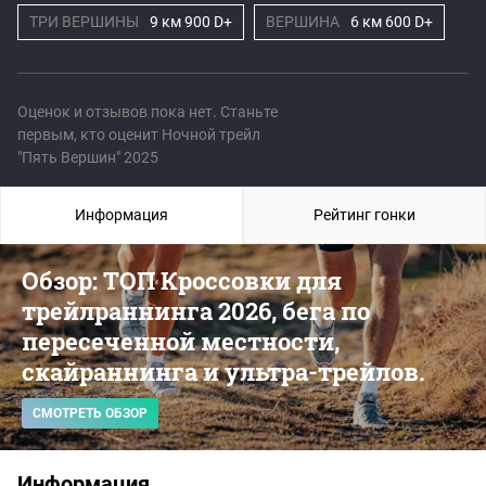
ТРИ ВЕРШИНЫ
9 км 900 D+
ВЕРШИНА
6 км 600 D+
Оценок и отзывов пока нет. Станьте
первым, кто оценит Ночной трейл
"Пять Вершин" 2025
Информация
Рейтинг гонки
Обзор: ТОП Кроссовки для
трейлраннинга 2026, бега по
пересеченной местности,
скайраннинга и ультра-трейлов.
СМОТРЕТЬ ОБЗОР
Информация