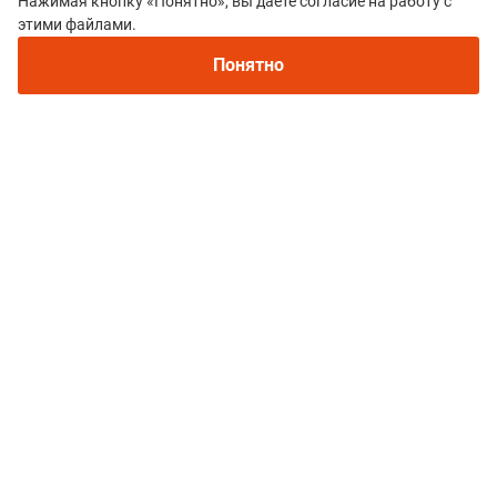
Нажимая кнопку «Понятно», вы даёте согласие на работу с
этими файлами.
Понятно
Все гонки
Фестиваль горных видов спорта «Пять
вершин» KAVKAZ.RUN
Политика конфиденциальности
© 2015–2026 mountain-race.ru
Полное или частичное копирование материалов сайта «mountain-race.ru»
разрешено только при обязательном указании источника и прямой
ссылки на исходный материал.