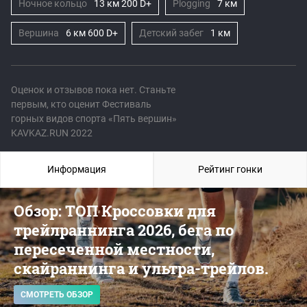
Ночное кольцо
13 км 200 D+
Plogging
7 км
Вершина
6 км 600 D+
Детский забег
1 км
Оценок и отзывов пока нет. Станьте
первым, кто оценит Фестиваль
горных видов спорта «Пять вершин»
KAVKAZ.RUN 2022
Информация
Рейтинг гонки
Обзор: ТОП Кроссовки для
трейлраннинга 2026, бега по
пересеченной местности,
скайраннинга и ультра-трейлов.
СМОТРЕТЬ ОБЗОР