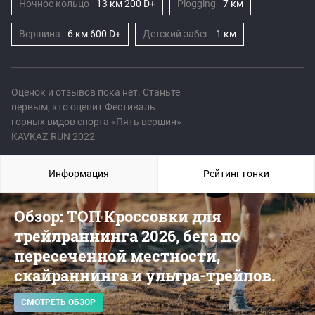
Ночное кольцо
13 км 200 D+
Plogging
7 км
Вершина
6 км 600 D+
Детский забег
1 км
Оценок и отзывов пока нет. Станьте
первым, кто оценит Фестиваль
горных видов спорта «Пять вершин»
KAVKAZ.RUN 2022
Информация
Рейтинг гонки
Обзор: ТОП Кроссовки для
трейлраннинга 2026, бега по
пересеченной местности,
скайраннинга и ультра-трейлов.
СМОТРЕТЬ ОБЗОР