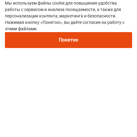
Мы используем файлы cookie для повышения удобства
работы с сервисом и анализа посещаемости, а также для
персонализации контента, маркетинга и безопасности.
Нажимая кнопку «Понятно», вы даёте согласие на работу с
Рекомендуем
этими файлами.
Все гонки
Непромокаемые кроссовки для бега зимой и
трейлраннинга 2026. Для города и
FROZENMAN
Понятно
бездорожья - с мембраной и шипами
Политика конфиденциальности
© 2015–2026 mountain-race.ru
Полное или частичное копирование материалов сайта «mountain-race.ru»
разрешено только при обязательном указании источника и прямой
ссылки на исходный материал.