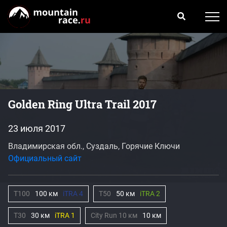
Golden Ring Ultra Trail 2017
23 июля 2017
Владимирская обл., Суздаль, Горячие Ключи
Официальный сайт
T100
100 км
iTRA 4
T50
50 км
iTRA 2
T30
30 км
iTRA 1
City Run 10 км
10 км