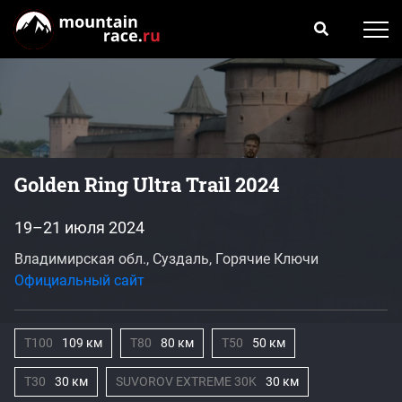
Golden Ring Ultra Trail 2024
19–21 июля 2024
Владимирская обл., Суздаль, Горячие Ключи
Официальный сайт
T100
109 км
T80
80 км
T50
50 км
T30
30 км
SUVOROV EXTREME 30K
30 км