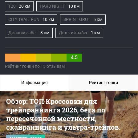
T20
20 км
HARD NIGHT
10 км
CITY TRAIL RUN
10 км
SPRINT GRUT
5 км
Детский забег
3 км
Детский забег
1 км
4.5
Рейтинг гонки по 15 отзывам
Информация
Рейтинг гонки
Обзор: ТОП Кроссовки для
трейлраннинга 2026, бега по
пересеченной местности,
скайраннинга и ультра-трейлов.