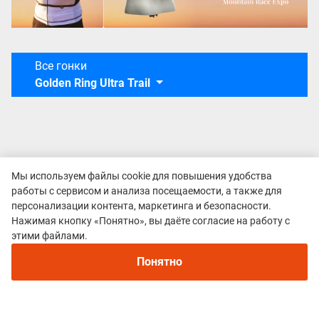
Все гонки
Golden Ring Ultra Trail
Мы используем файлы cookie для повышения удобства
работы с сервисом и анализа посещаемости, а также для
персонализации контента, маркетинга и безопасности.
Нажимая кнопку «Понятно», вы даёте согласие на работу с
этими файлами.
Политика конфиденциальности
© 2015–2026 mountain-race.ru
Понятно
Полное или частичное копирование материалов сайта «mountain-race.ru»
разрешено только при обязательном указании источника и прямой
ссылки на исходный материал.