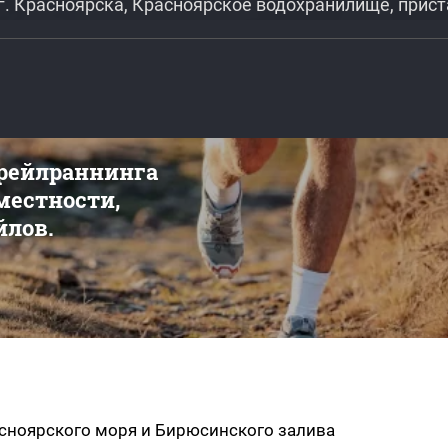
 г. Красноярска, Красноярское водохранилище, прис
трейлраннинга
 местности,
йлов.
расноярского моря и Бирюсинского залива