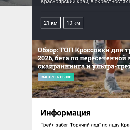
Красноярский край, в окрестностях
21 км
10 км
Обзор: ТОП Кроссовки для 
2026, бега по пересеченной
скайраннинга и ультра-тре
СМОТРЕТЬ ОБЗОР
Информация
Трейл забег "Горячий лед" по льду К