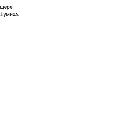
ещере.
 Шумиха.