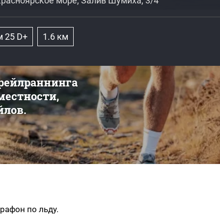
Красноярское море, Залив Шумиха, 3/4
м 25 D+
1.6 км
трейлраннинга
 местности,
йлов.
рафон по льду.