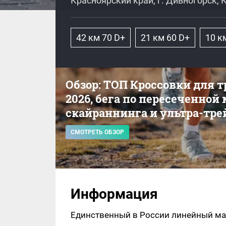
Красноярский край, г. Дивногорск, 
42 км 70 D+
21 км 60 D+
10 к
Обзор: ТОП Кроссовки для 
2026, бега по пересеченной
скайраннинга и ультра-тре
СМОТРЕТЬ ОБЗОР
Информация
Единственный в России линейный ма