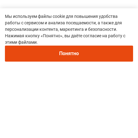
Мы используем файлы cookie для повышения удобства
работы с сервисом и анализа посещаемости, а также для
персонализации контента, маркетинга и безопасности.
Нажимая кнопку «Понятно», вы даёте согласие на работу с
этими файлами.
Все гонки
Понятно
Горячий лёд
Политика конфиденциальности
© 2015–2026 mountain-race.ru
Полное или частичное копирование материалов сайта «mountain-race.ru»
разрешено только при обязательном указании источника и прямой
ссылки на исходный материал.