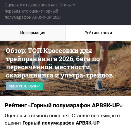
Оценок и отзывов пока нет. Станьте
первым, кто оценит Горный
полумарафон АРВЯК-UP 2021
Информация
Рейтинг гонки
Обзор: ТОП Кроссовки для
трейлраннинга 2026, бега по
пересеченной местности,
скайраннинга и ультра-трейлов.
СМОТРЕТЬ ОБЗОР
Рейтинг «Горный полумарафон АРВЯК-UP»
Оценок и отзывов пока нет. Станьте первым, кто
оценит
Горный полумарафон АРВЯК-UP