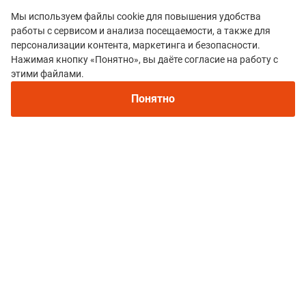
Мы используем файлы cookie для повышения удобства
работы с сервисом и анализа посещаемости, а также для
персонализации контента, маркетинга и безопасности.
Нажимая кнопку «Понятно», вы даёте согласие на работу с
этими файлами.
Все гонки
Понятно
Горный полумарафон АРВЯК-UP
Политика конфиденциальности
© 2015–2026 mountain-race.ru
Полное или частичное копирование материалов сайта «mountain-race.ru»
разрешено только при обязательном указании источника и прямой
ссылки на исходный материал.