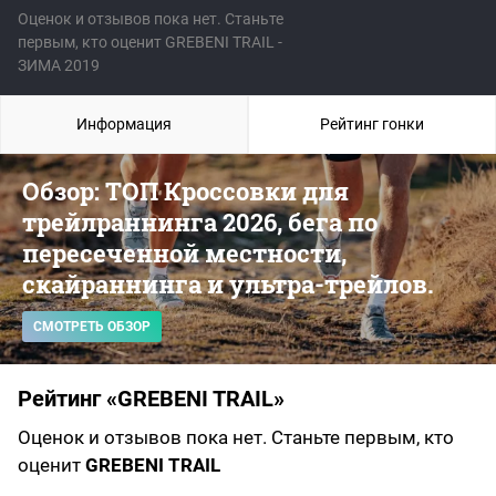
Оценок и отзывов пока нет. Станьте
первым, кто оценит GREBENI TRAIL -
ЗИМА 2019
Информация
Рейтинг гонки
Обзор: ТОП Кроссовки для
трейлраннинга 2026, бега по
пересеченной местности,
скайраннинга и ультра-трейлов.
СМОТРЕТЬ ОБЗОР
Рейтинг «GREBENI TRAIL»
Оценок и отзывов пока нет. Станьте первым, кто
оценит
GREBENI TRAIL