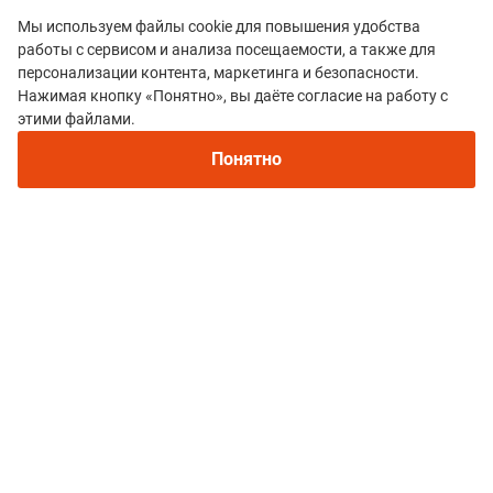
Мы используем файлы cookie для повышения удобства
работы с сервисом и анализа посещаемости, а также для
персонализации контента, маркетинга и безопасности.
Нажимая кнопку «Понятно», вы даёте согласие на работу с
Рекомендуем
этими файлами.
Непромокаемые кроссовки для бега зимой и
Все гонки
трейлраннинга 2026. Для города и
Понятно
GREBENI TRAIL
бездорожья - с мембраной и шипами
Политика конфиденциальности
© 2015–2026 mountain-race.ru
Полное или частичное копирование материалов сайта «mountain-race.ru»
разрешено только при обязательном указании источника и прямой
ссылки на исходный материал.