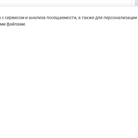
с сервисом и анализа посещаемости, а также для персонализации 
ими файлами.
untain-race.ru» разрешено
сылки на исходный