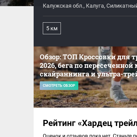
Калужская обл., Калуга, Силикатный
5 км
Обзор: ТОП Кроссовки для 
2026, бега по пересеченной
скайраннинга и ультра-тре
СМОТРЕТЬ ОБЗОР
Рейтинг «Хардец трей
Оценок и отзывов пока нет. Станьте 