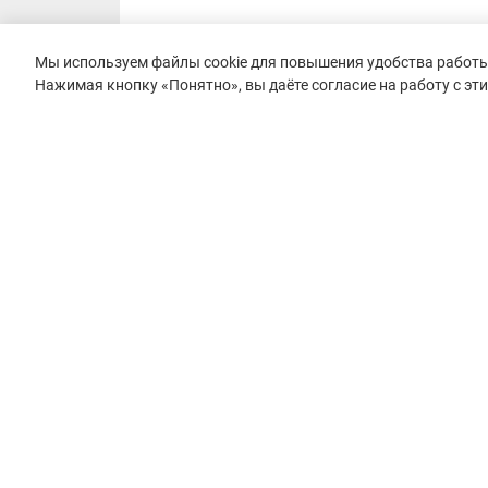
Мы используем файлы cookie для повышения удобства работы 
Нажимая кнопку «Понятно», вы даёте согласие на работу с эт
© 2015–2026 mountain-race.ru
Полное или частичное копирование материалов сайта «mo
только при обязательном указании источника и прямой с
материал.