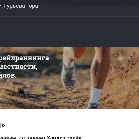
, Гурьева гора
трейлраннинга
 местности,
йлов.
л»
первым, кто оценит
Хардец трейл