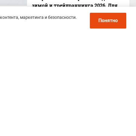
зимой и трейлраннинга 2026. Для
города и бездорожья - с мембраной и
контента, маркетинга и безопасности.
шипами
Понятно
Политика конфиденциальности