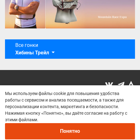
Все гонки
Хибины Трейл
Мы используем файлы cookie для повышения удобства
работы с сервисом и анализа посещаемости, а также для
Политика конфиденциальности
персонализации контента, маркетинга и безопасности.
© 2015–2026 mountain-race.ru
Нажимая кнопку «Понятно», вы даёте согласие на работу с
Полное или частичное копирование материалов сайта «mountain-race.ru»
этими файлами.
разрешено только при обязательном указании источника и прямой
ссылки на исходный материал.
Понятно