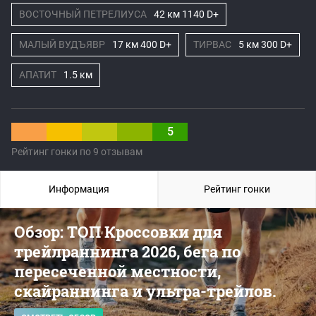
ВОСТОЧНЫЙ ПЕТРЕЛИУСА
42 км 1140 D+
МАЛЫЙ ВУДЪЯВР
17 км 400 D+
ТИРВАС
5 км 300 D+
АПАТИТ
1.5 км
5
Рейтинг гонки по 9 отзывам
Информация
Рейтинг гонки
Обзор: ТОП Кроссовки для
трейлраннинга 2026, бега по
пересеченной местности,
скайраннинга и ультра-трейлов.