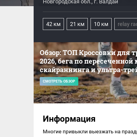
Новгородская обл., г. Валдай
42 км
21 км
10 км
relay ra
Обзор: ТОП Кроссовки для 
2026, бега по пересеченной
скайраннинга и ультра-тре
СМОТРЕТЬ ОБЗОР
Информация
Многие привыкли выезжать на праздн