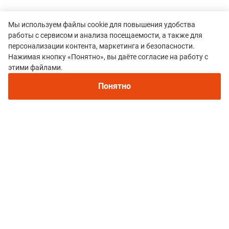
Мы используем файлы cookie для повышения удобства
работы с сервисом и анализа посещаемости, а также для
персонализации контента, маркетинга и безопасности.
Нажимая кнопку «Понятно», вы даёте согласие на работу с
Рекомендуем
этими файлами.
Непромокаемые кроссовки для бега зимой и
Все гонки
трейлраннинга 2026. Для города и
Понятно
Ladoga Winter Trail
бездорожья - с мембраной и шипами
Политика конфиденциальности
© 2015–2026 mountain-race.ru
Полное или частичное копирование материалов сайта «mountain-race.ru»
разрешено только при обязательном указании источника и прямой
ссылки на исходный материал.