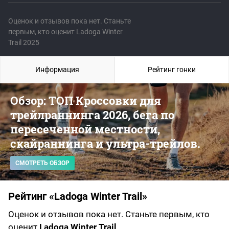
Оценок и отзывов пока нет. Станьте
первым, кто оценит Ladoga Winter
Trail 2025
Информация
Рейтинг гонки
Обзор: ТОП Кроссовки для
трейлраннинга 2026, бега по
пересеченной местности,
скайраннинга и ультра-трейлов.
СМОТРЕТЬ ОБЗОР
Рейтинг «Ladoga Winter Trail»
Оценок и отзывов пока нет. Станьте первым, кто
оценит
Ladoga Winter Trail