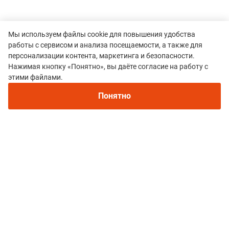
Мы используем файлы cookie для повышения удобства
работы с сервисом и анализа посещаемости, а также для
персонализации контента, маркетинга и безопасности.
Нажимая кнопку «Понятно», вы даёте согласие на работу с
Рекомендуем
этими файлами.
Непромокаемые кроссовки для бега зимой и
трейлраннинга 2026. Для города и
Все гонки
Понятно
бездорожья - с мембраной и шипами
Lomov Running Fest
Политика конфиденциальности
© 2015–2026 mountain-race.ru
Полное или частичное копирование материалов сайта «mountain-race.ru»
разрешено только при обязательном указании источника и прямой