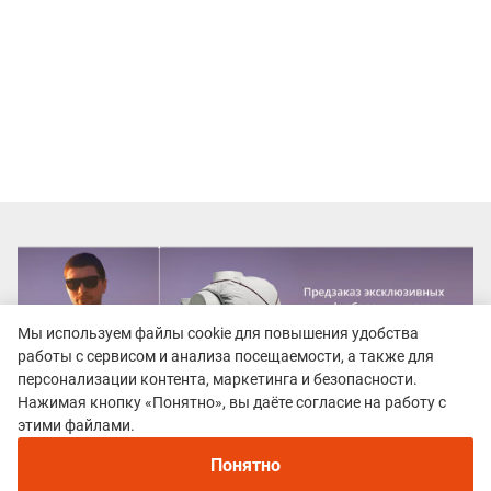
Мы используем файлы cookie для повышения удобства
работы с сервисом и анализа посещаемости, а также для
персонализации контента, маркетинга и безопасности.
Нажимая кнопку «Понятно», вы даёте согласие на работу с
Рекомендуем
этими файлами.
Непромокаемые кроссовки для бега зимой и
трейлраннинга 2026. Для города и
Понятно
бездорожья - с мембраной и шипами