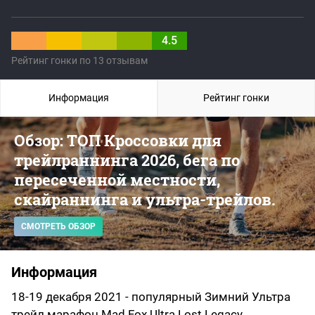
4.5
Рейтинг гонки по 13 отзывам
Информация
Рейтинг гонки
Обзор: ТОП Кроссовки для
трейлраннинга 2026, бега по
пересеченной местности,
скайраннинга и ультра-трейлов.
СМОТРЕТЬ ОБЗОР
Информация
18-19 декабря 2021 - популярный Зимний Ультра
трейл марафон Mad Fox Ultra Lost Legacy.