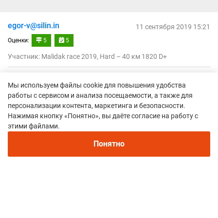
egor-v@silin.in
11 сентября 2019 15:21
Оценки:
5
5
Участник: Malidak race 2019, Hard – 40 км 1820 D+
Самый сложный из моих забегов, погодные условия не
Мы используем файлы cookie для повышения удобства
повлияли на уровень организации, всё ок, до сих под
работы с сервисом и анализа посещаемости, а также для
под впечатлением
персонализации контента, маркетинга и безопасности.
Нажимая кнопку «Понятно», вы даёте согласие на работу с
этими файлами.
Наталья Нещерет
Понятно
11 сентября 2019 14:52
Оценки:
5
5
Участник: Malidak race 2019, Hard – 40 км 1820 D+
Отличный старт от молодых организаторов.
Чувствуется их ащарт и интерес к тому, что они