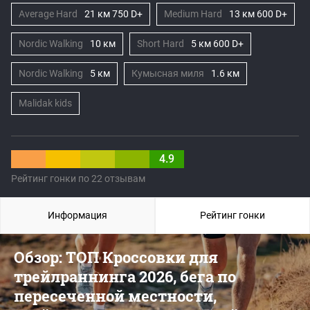
Average Hard
21 км 750 D+
Medium Hard
13 км 600 D+
Nordic Walking
10 км
Short Hard
5 км 600 D+
Nordic Walking
5 км
Кумысная миля
1.6 км
Malidak kids
4.9
Рейтинг гонки по 22 отзывам
Информация
Рейтинг гонки
Обзор: ТОП Кроссовки для
трейлраннинга 2026, бега по
пересеченной местности,