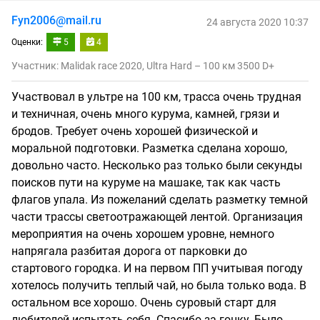
Fyn2006@mail.ru
24 августа 2020 10:37
Оценки:
5
4
Участник: Malidak race 2020, Ultra Hard – 100 км 3500 D+
Участвовал в ультре на 100 км, трасса очень трудная
и техничная, очень много курума, камней, грязи и
бродов. Требует очень хорошей физической и
моральной подготовки. Разметка сделана хорошо,
довольно часто. Несколько раз только были секунды
поисков пути на куруме на машаке, так как часть
флагов упала. Из пожеланий сделать разметку темной
части трассы светоотражающей лентой. Организация
мероприятия на очень хорошем уровне, немного
напрягала разбитая дорога от парковки до
стартового городка. И на первом ПП учитывая погоду
хотелось получить теплый чай, но была только вода. В
остальном все хорошо. Очень суровый старт для
любителей испытать себя. Спасибо за гонку. Было