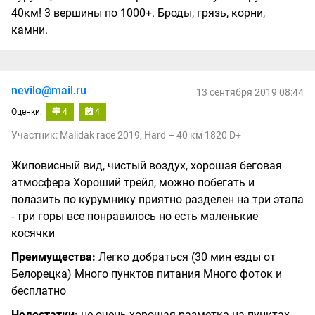
40км! 3 вершины по 1000+. Броды, грязь, корни,
камни.
nevilo@mail.ru
13 сентября 2019 08:44
Оценки:
4
4
Участник: Malidak race 2019, Hard – 40 км 1820 D+
Жиповисный вид, чистый воздух, хорошая беговая
атмосфера Хороший трейл, можно побегать и
полазить по курумнику приятно разделен на три этапа
- три горы все понравилось но есть маленькие
косячки
Преимущества:
Легко добраться (30 мин езды от
Белорецка) Много пунктов питания Много фоток и
бесплатно
Недостатки:
не очень хорошая разметка на пунктах