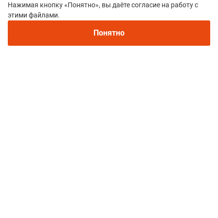
Нажимая кнопку «Понятно», вы даёте согласие на работу с
под впечатлением
этими файлами.
Понятно
Наталья Нещерет
11 сентября 2019 14:52
Оценки:
5
5
Участник: Malidak race 2019, Hard – 40 км 1820 D+
Отличный старт от молодых организаторов.
Чувствуется их ащарт и интерес к тому, что они
делают. Начиная с дистанции, с её рисунка и
заканчивая слоганами с "тайным смыслом"
возникающих в лесу из ниоткуда и медалью в одной
тематике. До старта организован трансфер, можно
жить в 16км в городе в гостинице или на стартовой
поляне в палаточном лагере. Для детей на время
гонки был организован детский лагерь. После финиша
участников кормили супом. А столько фотографий