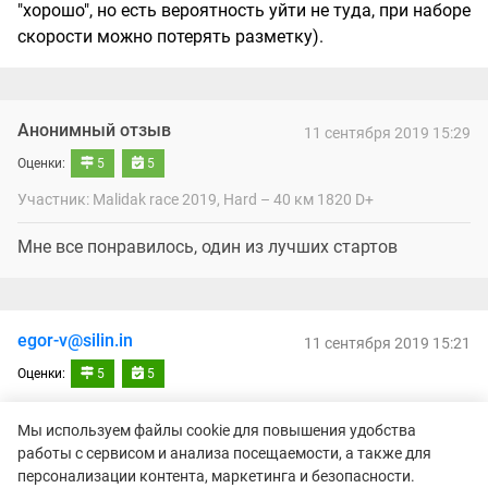
"хорошо", но есть вероятность уйти не туда, при наборе
скорости можно потерять разметку).
Анонимный отзыв
11 сентября 2019 15:29
Оценки:
5
5
Участник: Malidak race 2019, Hard – 40 км 1820 D+
Мне все понравилось, один из лучших стартов
egor-v@silin.in
11 сентября 2019 15:21
Оценки:
5
5
Участник: Malidak race 2019, Hard – 40 км 1820 D+
Мы используем файлы cookie для повышения удобства
работы с сервисом и анализа посещаемости, а также для
Самый сложный из моих забегов, погодные условия не
персонализации контента, маркетинга и безопасности.
повлияли на уровень организации, всё ок, до сих под