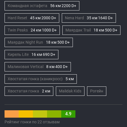
Командная эстафета
56 км 2200 D+
Hard Reset
45 км 2000 D+
Nena Hard
35 км 1640 D+
Twin Peaks
24 км 1000 D+
Маярдак Trail
18 км 500 D+
Маярдак Night Run
18 км 500 D+
Кирель Lite
16 км 690 D+
Малиновая Vertical
8 км 400 D+
Хвостатая гонка (каникросс)
5 км
Хвостатая гонка
2 км
Malidak Kids
Рогейн
4.9
Рейтинг гонки по 22 отзывам