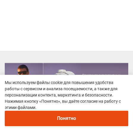
Мы используем файлы cookie для повышения удобства
работы с сервисом и анализа посещаемости, а также для
персонализации контента, маркетинга и безопасности.
Нажимая кнопку «Понятно», вы даёте согласие на работу с
Рекомендуем
этими файлами.
Непромокаемые кроссовки для бега зимой и
трейлраннинга 2026. Для города и
Понятно
бездорожья - с мембраной и шипами