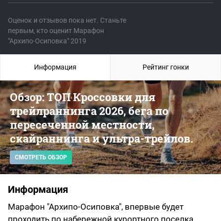
Оценок и отзывов пока нет. Станьте
первым, кто оценит Марафон
"Архипо-Осиповка" 2019
Информация
Рейтинг гонки
Обзор: ТОП Кроссовки для
трейлраннинга 2026, бега по
пересеченной местности,
скайраннинга и ультра-трейлов.
СМОТРЕТЬ ОБЗОР
Информация
Марафон "Архипо-Осиповка", впервые будет
проходить по набережной курортного поселка.