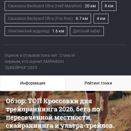
Caucasus Backyard Ultra (Half Marafon)
20 км
8 км
Caucasus Backyard Ultra (Fun Run)
6.7 км
4 км
Ляжгинский водопад
1.6 км
Детский забег
Оценок и отзывов пока нет. Станьте
первым, кто оценит МАРАФОН
"ДЖЕЙРАХ" 2023
Информация
Рейтинг гонки
Обзор: ТОП Кроссовки для
трейлраннинга 2026, бега по
пересеченной местности,
скайраннинга и ультра-трейлов.