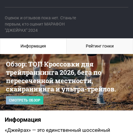
Оценок и отзывов пока нет. Станьте
первым, кто оценит МАРАФОН
"ДЖЕЙРАХ" 2024
Информация
Рейтинг гонки
Обзор: ТОП Кроссовки для
трейлраннинга 2026, бега по
пересеченной местности,
скайраннинга и ультра-трейлов.
СМОТРЕТЬ ОБЗОР
Информация
«Джейрах» — это единственный шоссейный