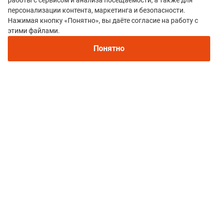
работы с сервисом и анализа посещаемости, а также для
30 октября 2017 00:39
персонализации контента, маркетинга и безопасности.
Оценки:
3
3
Нажимая кнопку «Понятно», вы даёте согласие на работу с
этими файлами.
очень много маркетинга, но мало реальных дел. зал
Понятно
для брифинга маленький, все не влезли. уверяли, что
трек не нужен и маркировка идеальная - по факту
ребята на 80К плутанули прилично. записывали на
трансфер по времени, но в реальности все садились,
кто как хотел. из-за чего кто-то небегущий из группы
поддержки сидел, а бегуны в автобусе стояли. пустить
трассу 30К по месту оживленного проезда местных -
совсем не гуд. встрелии несколько мотоциклистов и
легковушек. от финиша автобус надо было ждать, кто-
то опаздывал на самолет. финиш 80К ничем не
оборудован - отпахав ультру, ты не получал простой
теплой еды типа бульона или каши. но зато открытку
можно было отправить ;)