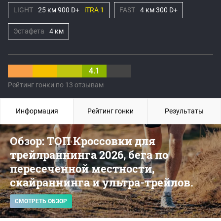
LIGHT
25 км 900 D+
iTRA 1
FAST
4 км 300 D+
Эстафета
4 км
4.1
Рейтинг гонки по 13 отзывам
Информация
Рейтинг гонки
Результаты
Обзор: ТОП Кроссовки для
трейлраннинга 2026, бега по
пересеченной местности,
скайраннинга и ультра-трейлов.
СМОТРЕТЬ ОБЗОР