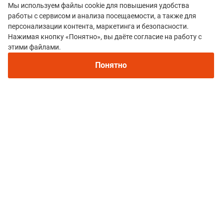
Мы используем файлы cookie для повышения удобства
и даже блины! Весёлые и отзывчивые волонтёры,
работы с сервисом и анализа посещаемости, а также для
часть из которых в народных одеждах новгородских
персонализации контента, маркетинга и безопасности.
ратников.
Нажимая кнопку «Понятно», вы даёте согласие на работу с
Рекомендуем
этими файлами.
Недостатки:
Недостатков просто нет
Непромокаемые кроссовки для бега зимой и
трейлраннинга 2026. Для города и
Понятно
бездорожья - с мембраной и шипами
Все гонки
Novgorod ICE
Политика конфиденциальности
© 2015–2026 mountain-race.ru
Полное или частичное копирование материалов сайта «mountain-race.ru»
разрешено только при обязательном указании источника и прямой