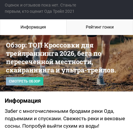
Оценок и отзывов пока нет. Станьте
первым, кто оценит Ода Трейл 2021
Информация
Рейтинг гонки
Обзор: ТОП Кроссовки для
трейлраннинга 2026, бега по
пересеченной местности,
скайраннинга и ультра-трейлов.
СМОТРЕТЬ ОБЗОР
Информация
Забег с многочисленными бродами реки Ода,
подъемами и спусками. Свежесть реки и вековые
сосны. Попробуй выйти сухим из воды!