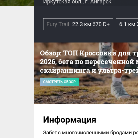
Иркутская обл., г. Ангарск
Fury Trail
22.3 км 670 D+
6.1 км 
Обзор: ТОП Кроссовки для 
2026, бега по пересеченной
скайраннинга и ультра-тре
СМОТРЕТЬ ОБЗОР
Информация
Забег с многочисленными бродами ре