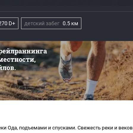
270 D+
детский забег
0.5 км
трейлраннинга
 местности,
йлов.
ки Ода, подъемами и спусками. Свежесть реки и веко