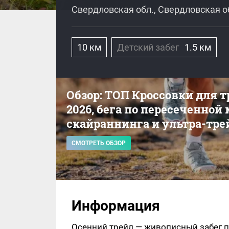
Свердловская обл., Свердловская о
10 км
Детский забег
1.5 км
Обзор: ТОП Кроссовки для 
2026, бега по пересеченной
скайраннинга и ультра-тре
СМОТРЕТЬ ОБЗОР
Информация
Осенний трейл — живописный забег п