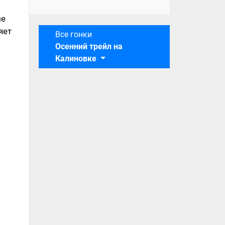
ые
яет
Все гонки
Осенний трейл на
Калиновке