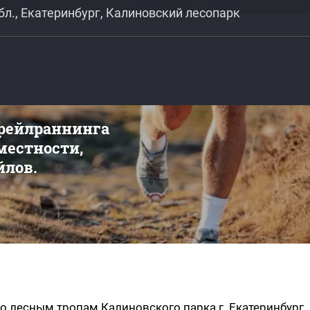
бл., Екатеринбург, Калиновский лесопарк
трейлраннинга
 местности,
йлов.
о лесным тропам Калиновского парка г. Екатеринбург.