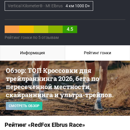
Vertical Kilometer® - Mt Elbrus
4 км 1000 D+
4.5
Рейтинг гонки по 5 отзывам
Информация
Рейтинг гонки
Обзор: ТОП Кроссовки для
трейлраннинга 2026, бега по
пересеченной местности,
скайраннинга и ультра-трейлов.
СМОТРЕТЬ ОБЗОР
Рейтинг «RedFox Elbrus Race»