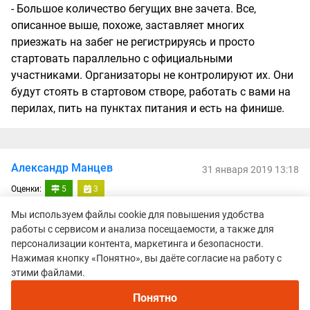
- Большое количество бегущих вне зачета. Все,
описанное выше, похоже, заставляет многих
приезжать на забег не регистрируясь и просто
стартовать параллельно с официальными
участниками. Организаторы не контролируют их. Они
будут стоять в стартовом створе, работать с вами на
перилах, пить на пунктах питания и есть на финише.
Александр Манцев
31 января 2019 13:18
Оценки:
5
3
Участник: Red Fox Elbrus Race 2018, Спорт - SkyMarathon® - Mt.
Мы используем файлы cookie для повышения удобства
Elbrus – 13 км 3200 D+
работы с сервисом и анализа посещаемости, а также для
персонализации контента, маркетинга и безопасности.
Конечно, гонка в ТАКОМ месте, не может не
Нажимая кнопку «Понятно», вы даёте согласие на работу с
завораживать. Эпичность самого факта забега на
этими файлами.
5642! Виды с Эльбруса! Особенная тусовка из
Понятно
сильнейших спортсменов-скайранеров, судейской