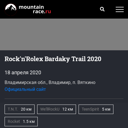
Rock'n'Rolex Bardaky Trail 2020
18 апреля 2020
Владимирская обл., Владимир, п. Вяткино
Официальный сайт
T.N.T.
20 км
We'llRockU
12 км
TeenSpirit
5 км
Rocket
1.5 км