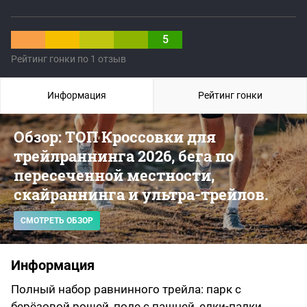
5
Рейтинг гонки по 1 отзыв
Информация
Рейтинг гонки
Обзор: ТОП Кроссовки для
трейлраннинга 2026, бега по
пересеченной местности,
скайраннинга и ультра-трейлов.
СМОТРЕТЬ ОБЗОР
Информация
Полный набор равнинного трейла: парк с
берёзовой рощей, поле с пашней, елки-палки,