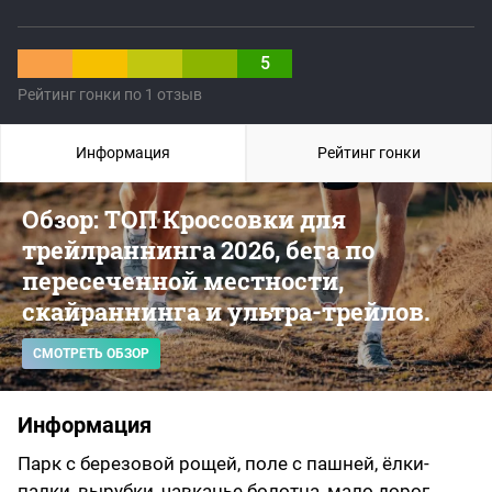
5
Рейтинг гонки по 1 отзыв
Информация
Рейтинг гонки
Обзор: ТОП Кроссовки для
трейлраннинга 2026, бега по
пересеченной местности,
скайраннинга и ультра-трейлов.
СМОТРЕТЬ ОБЗОР
Информация
Парк с березовой рощей, поле с пашней, ёлки-
палки, вырубки, чавканье болотца, мало дорог,