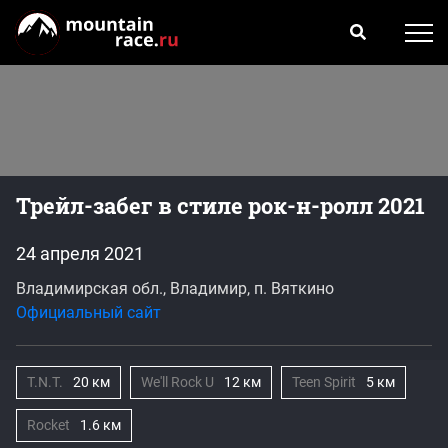
Трейл-забег в стиле рок-н-ролл 2021
24 апреля 2021
Владимирская обл., Владимир, п. Вяткино
Официальный сайт
T.N.T.
20 км
We'll Rock U
12 км
Teen Spirit
5 км
Rocket
1.6 км