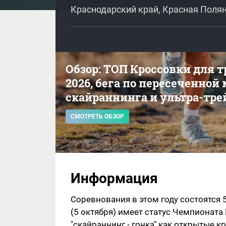
Краснодарский край, Красная Полян
Обзор: ТОП Кроссовки для 
2026, бега по пересеченной
скайраннинга и ультра-тре
СМОТРЕТЬ ОБЗОР
Информация
Соревнования в этом году состоятся 
(5 октября) имеет статус Чемпионата
"скайраннинг - гонка" как открытые к