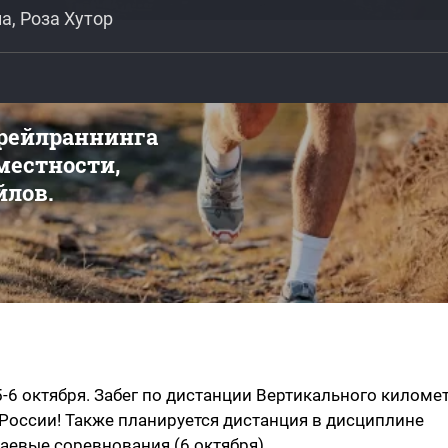
а, Роза Хутор
трейлраннинга
 местности,
йлов.
5-6 октября. Забег по дистанции Вертикального киломе
 России! Также планируется дистанция в дисциплине
раевые соревнования (6 октября).