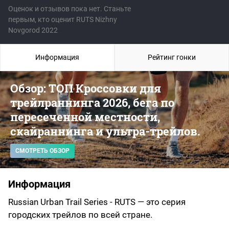
Оценок и отзывов пока нет. Станьте
первым, кто оценит RUTS Nizhny
Novgorod 2022
Информация
Рейтинг гонки
Обзор: ТОП Кроссовки для
трейлраннинга 2026, бега по
пересеченной местности,
скайраннинга и ультра-трейлов.
СМОТРЕТЬ ОБЗОР
Информация
Russian Urban Trail Series - RUTS — это серия
городских трейлов по всей стране.