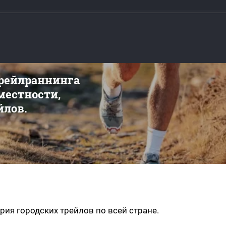
трейлраннинга
 местности,
йлов.
серия городских трейлов по всей стране.