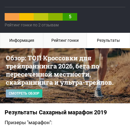
5
Рейтинг гонки по 2 отзывам
Информация
Рейтинг гонки
Результаты
Обзор: ТОП Кроссовки для
трейлраннинга 2026, бега по
пересеченной местности,
скайраннинга и ультра-трейлов.
СМОТРЕТЬ ОБЗОР
Результаты Сахарный марафон 2019
Призеры "марафон":